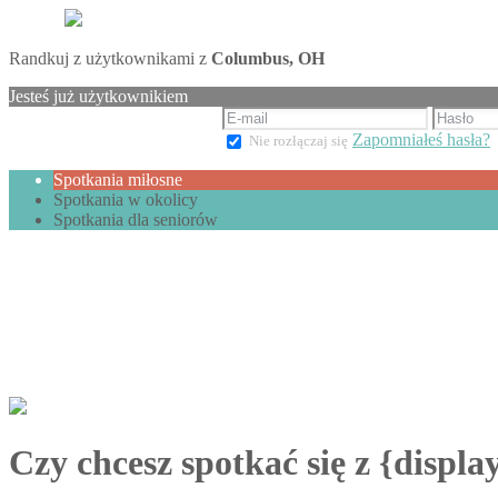
Randkuj z użytkownikami z
Columbus, OH
Jesteś już użytkownikiem
Zapomniałeś hasła?
Nie rozłączaj się
Spotkania miłosne
Spotkania w okolicy
Spotkania dla seniorów
Czy chcesz spotkać się z {displ