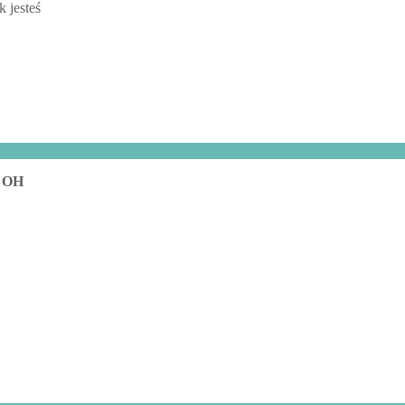
 jesteś
!
, OH