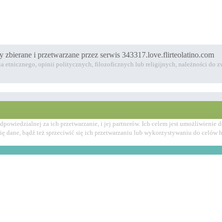
y zbierane i przetwarzane przez serwis 343317.love.flirteolatino.com
 etnicznego, opinii politycznych, filozoficznych lub religijnych, należności do
odpowiedzialnej za ich przetwarzanie, i jej partnerów. Ich celem jest umożliwie
Cię dane, bądź też sprzeciwić się ich przetwarzaniu lub wykorzystywaniu do celó