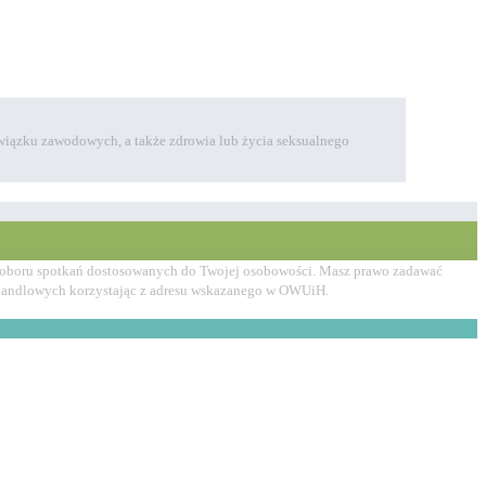
 związku zawodowych, a także zdrowia lub życia seksualnego
nie doboru spotkań dostosowanych do Twojej osobowości. Masz prawo zadawać
w handlowych korzystając z adresu wskazanego w OWUiH.