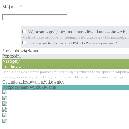
Mój nick
*
Wyrażam zgodę, aby moje
wrażliwe dane osobowe
był
Wrażliwe dane osobowe to informacje dotyczące rasy lub pochodzenia
Jestem pełnoletni(a) i akceptuję
OWUiH
i
Polityka prywatności
*
*pole obowiązkowe
Poprzedni
Następny
Loading...
Dane osobowe zbierane podczas rejestracji są przeznaczone dla spółki Kroupon 
pytania, poprawiać, uzupełniać, aktualizować, blokować lub usuwać dotyczące 
Ostatnio zalogowani użytkownicy
Rozpoczynam wyszukiwanie