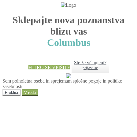
Sklepajte nova poznanstva
blizu vas
Columbus
Ste že včlanjeni?
HITRO SE VPIŠITE
prijavi se
Sem polnoletna oseba in sprejemam splošne pogoje in politiko
zasebnosti
Prekliči
V redu